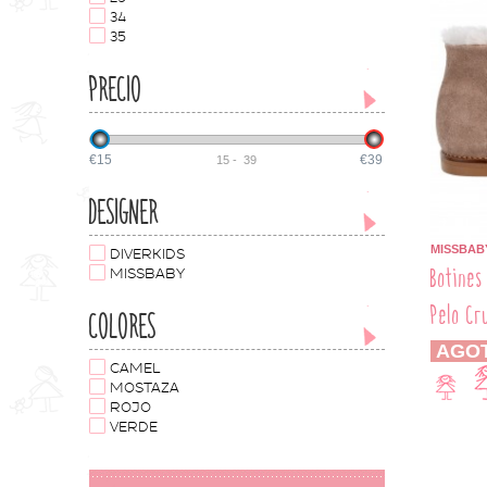
34
35
PRECIO
€15
€39
15
-
39
DESIGNER
MISSBAB
DIVERKIDS
Botines
MISSBABY
Pelo Cr
COLORES
AGO
CAMEL
MOSTAZA
ROJO
VERDE