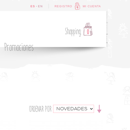
-
ES
EN
REGISTRO
MI CUENTA
Shopping:
0
Promociones
ORDENAR POR