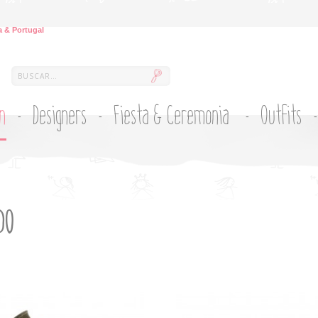
 & Portugal
ón
Designers
Fiesta & Ceremonia
Outfits
DO