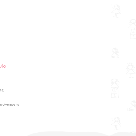
vío
95€
evolvernos tu