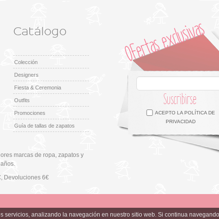
Catálogo
Colección
Designers
Fiesta & Ceremonia
Suscribirse
Outfits
Facebook
Twitter
Google +
Pinterest
Instagram
Promociones
ACEPTO LA
POLÍTICA DE
PRIVACIDAD
Guía de tallas de zapatos
ores marcas de ropa, zapatos y
 años.
€
, Devoluciones 6€
ros servicios, analizando la navegación en nuestro sitio web. Si continua navega