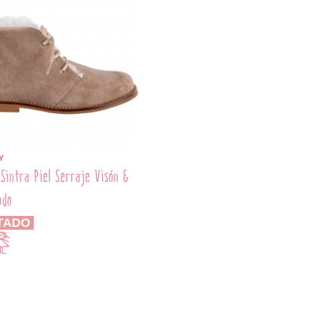
Y
 Sintra Piel Serraje Visón &
udo
TADO