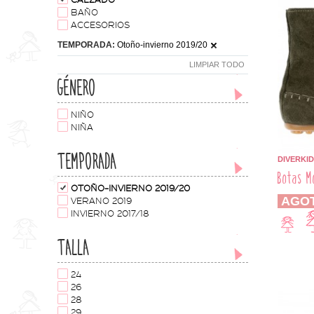
CALZADO
BAÑO
ACCESORIOS
TEMPORADA:
Otoño-invierno 2019/20
LIMPIAR TODO
GÉNERO
NIÑO
NIÑA
TEMPORADA
DIVERKID
Botas M
OTOÑO-INVIERNO 2019/20
AGO
VERANO 2019
INVIERNO 2017/18
TALLA
24
26
28
29