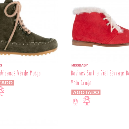
S
MISSBABY
ohicanas Verde Musgo
Botines Sintra Piel Serraje R
Pelo Crudo
TADO
AGOTADO