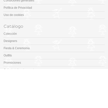
Condiciones generales
Política de Privacidad
Uso de cookies
Catálogo
Colección
Designers
Fiesta & Ceremonia
Outfits
Promociones
Guía de tallas de zapatos
En Missbaby.com encontrarás una gran selección de las mejores marcas de
ropa, zapatos y complementos infantiles de 0 a 16 años.
En Liquidación: Envío
España y Portugal
3,95€
, Devoluciones 6€