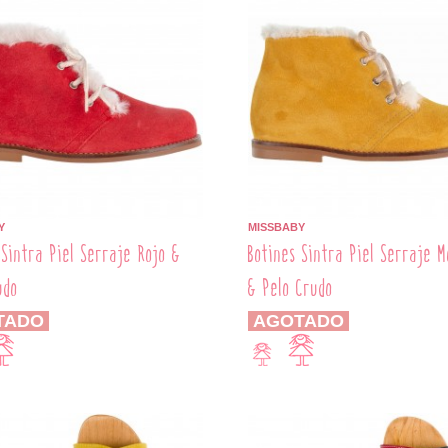
Y
MISSBABY
 Sintra Piel Serraje Rojo &
Botines Sintra Piel Serraje 
udo
& Pelo Crudo
TADO
AGOTADO