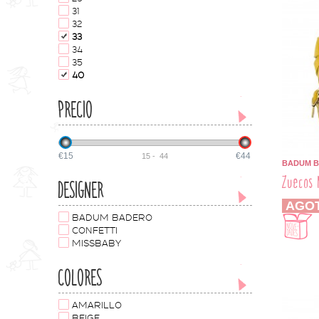
31
32
33
34
35
40
PRECIO
€15
€44
15
-
44
BADUM 
Zuecos 
DESIGNER
AGO
BADUM BADERO
CONFETTI
MISSBABY
COLORES
AMARILLO
BEIGE