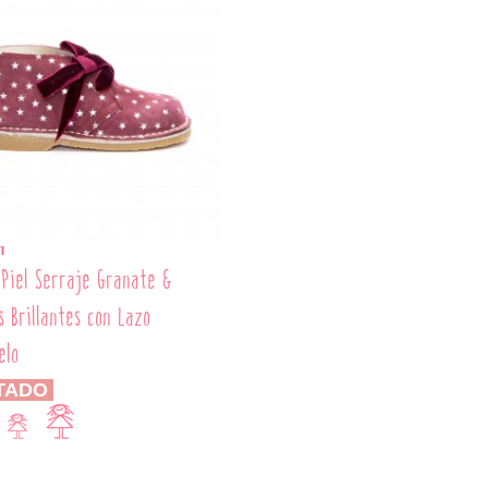
I
 Piel Serraje Granate &
as Brillantes con Lazo
elo
TADO