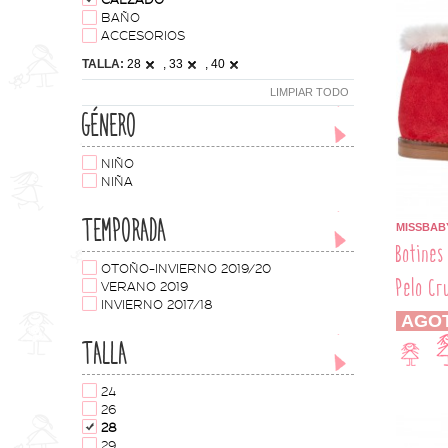
CALZADO
BAÑO
ACCESORIOS
TALLA:
28
, 33
, 40
LIMPIAR TODO
GÉNERO
NIÑO
NIÑA
TEMPORADA
MISSBAB
Botines
OTOÑO-INVIERNO 2019/20
Pelo Cr
VERANO 2019
INVIERNO 2017/18
AGO
TALLA
24
26
28
29