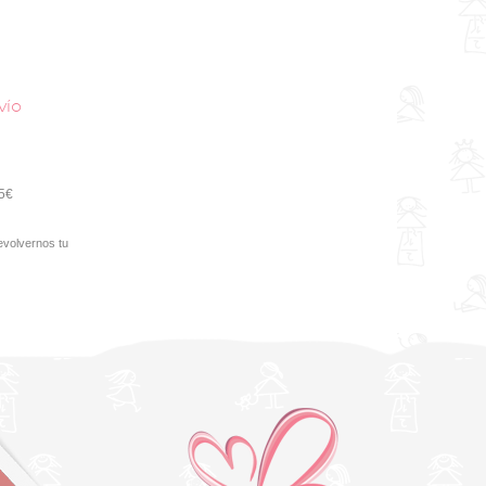
vío
95€
evolvernos tu