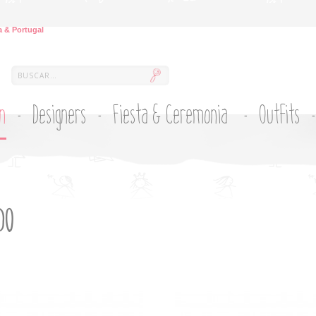
 & Portugal
ón
Designers
Fiesta & Ceremonia
Outfits
DO