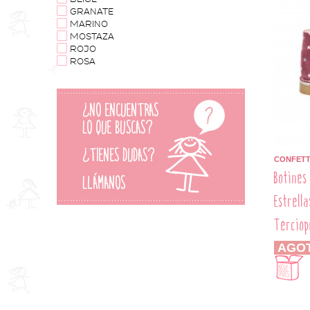
GRANATE
MARINO
MOSTAZA
ROJO
ROSA
CONFETT
Botines
Estrell
Terciop
AGO