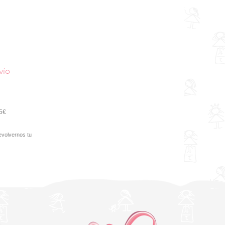
vío
95€
evolvernos tu