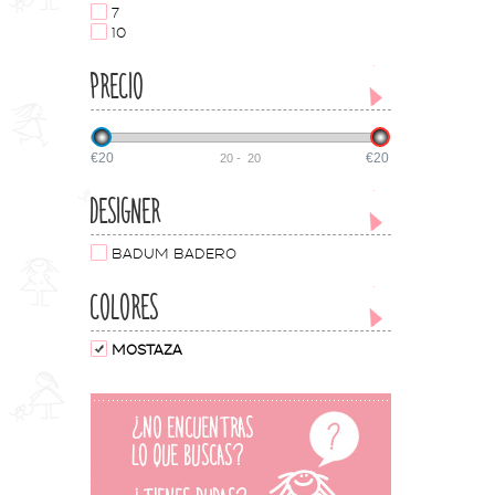
7
10
PRECIO
€20
€20
20
-
20
DESIGNER
BADUM BADERO
COLORES
MOSTAZA