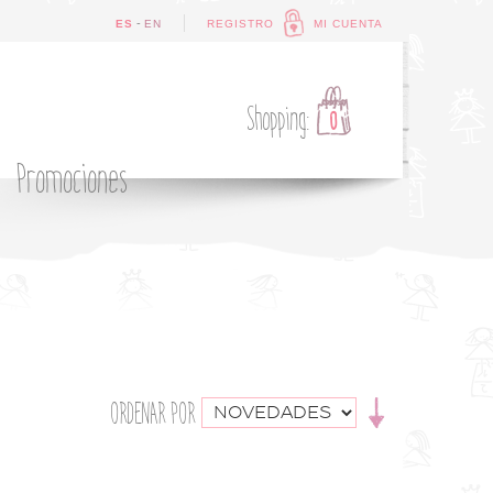
-
ES
EN
REGISTRO
MI CUENTA
Shopping:
0
Promociones
ORDENAR POR