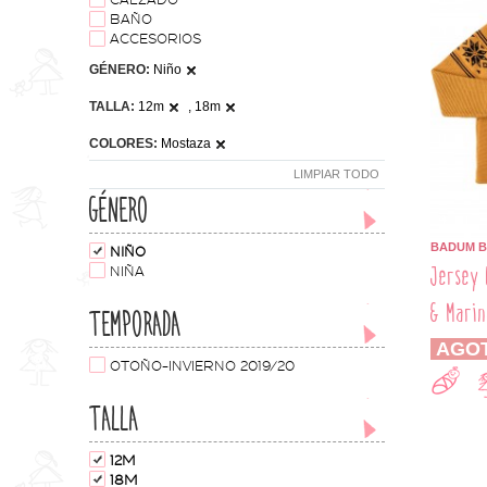
CALZADO
BAÑO
ACCESORIOS
GÉNERO:
Niño
TALLA:
12m
, 18m
COLORES:
Mostaza
LIMPIAR TODO
GÉNERO
BADUM 
NIÑO
Jersey 
NIÑA
& Marin
TEMPORADA
AGO
OTOÑO-INVIERNO 2019/20
TALLA
12M
18M