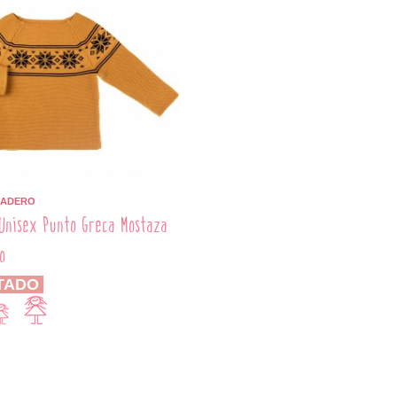
BADERO
Unisex Punto Greca Mostaza
o
TADO