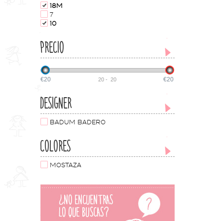
18M
7
10
PRECIO
€20
€20
20
-
20
DESIGNER
BADUM BADERO
COLORES
MOSTAZA