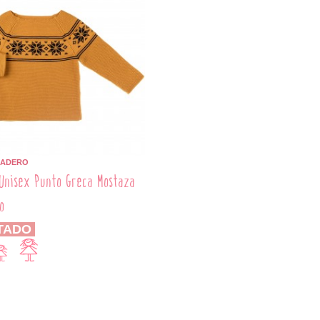
BADERO
Unisex Punto Greca Mostaza
o
TADO