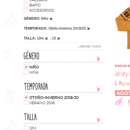
CALZADO
BAÑO
ACCESORIOS
GÉNERO:
Niño
TEMPORADA:
Otoño-invierno 2019/20
TALLA:
18m
, 10
LIMPIAR TODO
GÉNERO
BADUM 
NIÑO
Jersey 
NIÑA
& Marin
TEMPORADA
AGO
OTOÑO-INVIERNO 2019/20
VERANO 2018
TALLA
12M