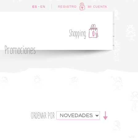
-
ES
EN
REGISTRO
MI CUENTA
Shopping:
0
Promociones
ORDENAR POR