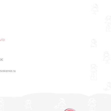
vío
95€
evolvernos tu