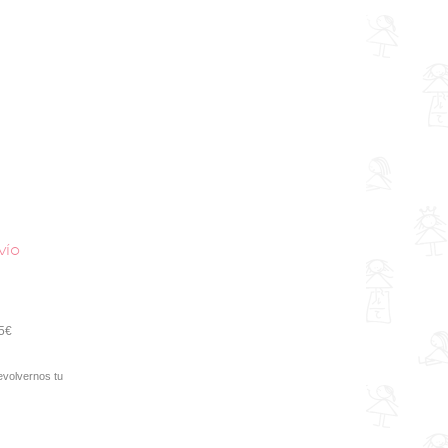
vío
95€
evolvernos tu