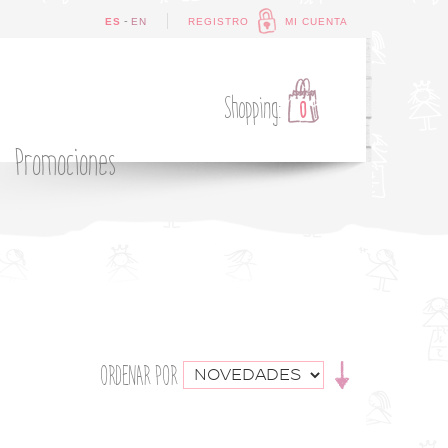
-
ES
EN
REGISTRO
MI CUENTA
Shopping:
0
Promociones
ORDENAR POR