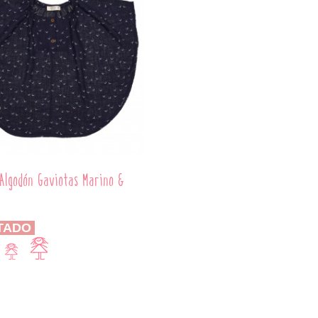
Algodón Gaviotas Marino &
TADO