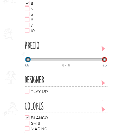
3
4
5
6
7
10
PRECIO
€6
€6
6
-
6
DESIGNER
PLAY UP
COLORES
BLANCO
GRIS
MARINO