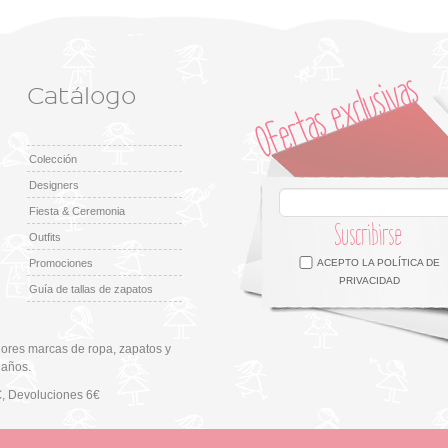
Catálogo
Colección
Designers
Fiesta & Ceremonia
Suscribirse
Outfits
Facebook
Twitter
Google +
Pinterest
Instagram
Promociones
ACEPTO LA
POLÍTICA DE
PRIVACIDAD
Guía de tallas de zapatos
ores marcas de ropa, zapatos y
 años.
€
, Devoluciones 6€