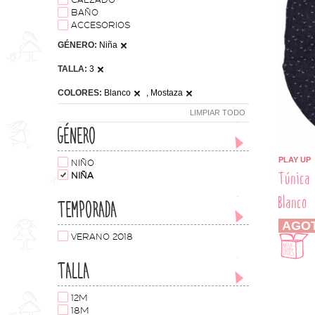
CALZADO
BAÑO
ACCESORIOS
GÉNERO:
Niña
TALLA:
3
COLORES:
Blanco
, Mostaza
LIMPIAR TODO
GÉNERO
PLAY UP
NIÑO
Túnica 
NIÑA
Blanco
TEMPORADA
AGO
VERANO 2018
TALLA
12M
18M