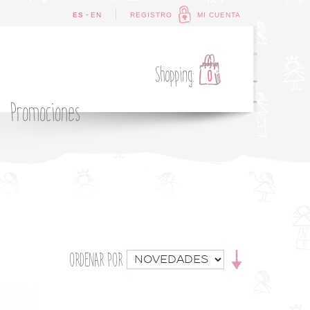
-
ES
EN
REGISTRO
MI CUENTA
Shopping:
0
Promociones
ORDENAR POR