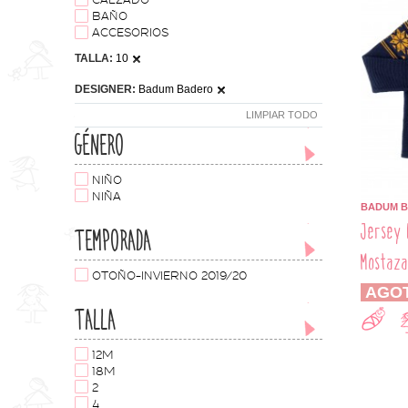
CALZADO
BAÑO
ACCESORIOS
TALLA:
10
DESIGNER:
Badum Badero
LIMPIAR TODO
GÉNERO
NIÑO
NIÑA
BADUM 
Jersey 
TEMPORADA
Mostaz
OTOÑO-INVIERNO 2019/20
AGO
TALLA
12M
18M
2
4