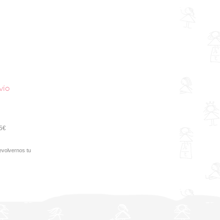
vío
95€
evolvernos tu