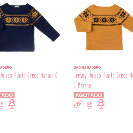
BADERO
BADUM BADERO
Unisex Punto Greca Marino &
Jersey Unisex Punto Greca M
a
& Marino
TADO
AGOTADO