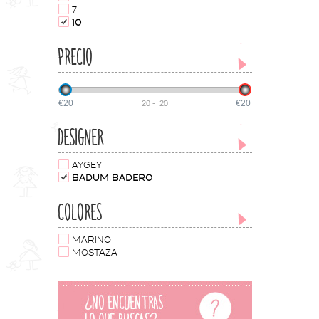
7
10
PRECIO
€20
€20
20
-
20
DESIGNER
AYGEY
BADUM BADERO
COLORES
MARINO
MOSTAZA