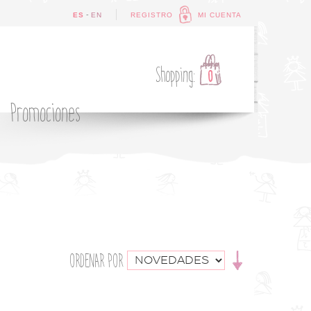
-
ES
EN
REGISTRO
MI CUENTA
Shopping:
0
Promociones
ORDENAR POR