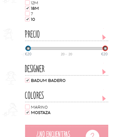
12M
18M
7
10
PRECIO
€20
€20
20
-
20
DESIGNER
BADUM BADERO
COLORES
MARINO
MOSTAZA