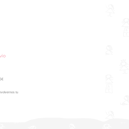
vío
95€
evolvernos tu