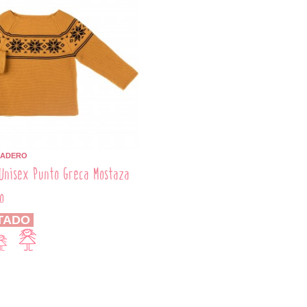
BADERO
Unisex Punto Greca Mostaza
o
TADO