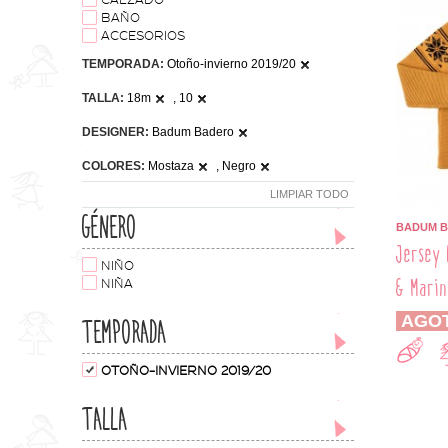
CALZADO
BAÑO
ACCESORIOS
TEMPORADA:
Otoño-invierno 2019/20
TALLA:
18m
, 10
DESIGNER:
Badum Badero
COLORES:
Mostaza
, Negro
LIMPIAR TODO
GÉNERO
BADUM 
Jersey 
NIÑO
& Marin
NIÑA
AGO
TEMPORADA
OTOÑO-INVIERNO 2019/20
TALLA