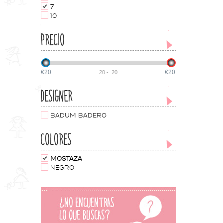
7
10
PRECIO
€20
€20
20
-
20
DESIGNER
BADUM BADERO
COLORES
MOSTAZA
NEGRO