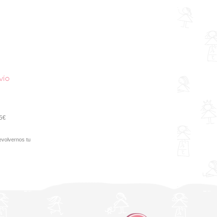
vío
95€
evolvernos tu