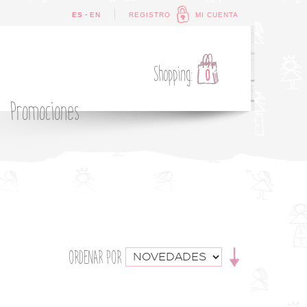
-
ES
EN
REGISTRO
MI CUENTA
Shopping:
0
Promociones
ORDENAR POR