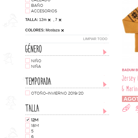
CALZADO
BAÑO
ACCESORIOS
TALLA:
12m
, 7
COLORES:
Mostaza
LIMPIAR TODO
GÉNERO
NIÑO
NIÑA
BADUM 
Jersey 
TEMPORADA
& Marin
OTOÑO-INVIERNO 2019/20
AGO
TALLA
12M
18M
5
6