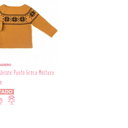
BADERO
Unisex Punto Greca Mostaza
o
TADO