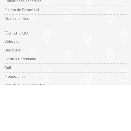
Condiciones generales
Política de Privacidad
Uso de cookies
Catálogo
Colección
Designers
Fiesta & Ceremonia
Outfits
Promociones
Guía de tallas de zapatos
En Missbaby.com encontrarás una gran selección de las mejores marcas de
ropa, zapatos y complementos infantiles de 0 a 16 años.
En Liquidación: Envío
España y Portugal
3,95€
, Devoluciones 6€