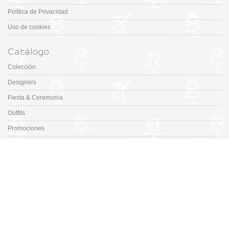
Política de Privacidad
Uso de cookies
Catálogo
Colección
Designers
Fiesta & Ceremonia
Outfits
Promociones
Guía de tallas de zapatos
En Missbaby.com encontrarás una gran selección de las mejores marcas de
ropa, zapatos y complementos infantiles de 0 a 16 años.
En Liquidación: Envío
España y Portugal
3,95€
, Devoluciones 6€