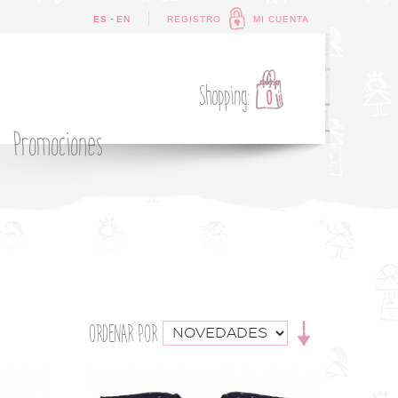
-
ES
EN
REGISTRO
MI CUENTA
Shopping:
0
Promociones
ORDENAR POR