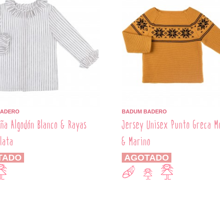
BADERO
BADUM BADERO
iña Algodón Blanco & Rayas
Jersey Unisex Punto Greca M
lata
& Marino
TADO
AGOTADO