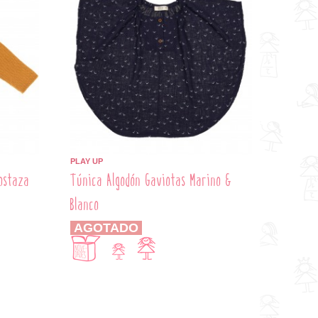
PLAY UP
ostaza
Túnica Algodón Gaviotas Marino &
Blanco
AGOTADO