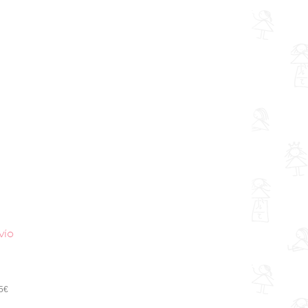
vío
95€