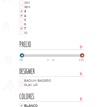
12M
18M
3
4
5
6
7
10
PRECIO
€6
€20
6
-
20
DESIGNER
BADUM BADERO
PLAY UP
COLORES
BLANCO