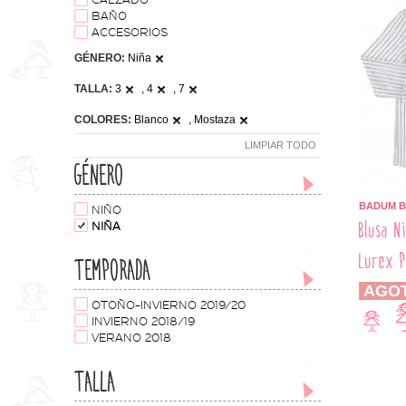
CALZADO
BAÑO
ACCESORIOS
GÉNERO:
Niña
TALLA:
3
, 4
, 7
COLORES:
Blanco
, Mostaza
LIMPIAR TODO
GÉNERO
BADUM 
NIÑO
Blusa N
NIÑA
Lurex P
TEMPORADA
AGO
OTOÑO-INVIERNO 2019/20
INVIERNO 2018/19
VERANO 2018
TALLA