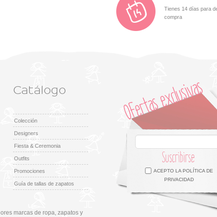
Tienes 14 días para d
compra
Catálogo
Colección
Designers
Fiesta & Ceremonia
Suscribirse
Outfits
Facebook
Twitter
Google +
Pinterest
Instagram
Promociones
ACEPTO LA
POLÍTICA DE
PRIVACIDAD
Guía de tallas de zapatos
ores marcas de ropa, zapatos y