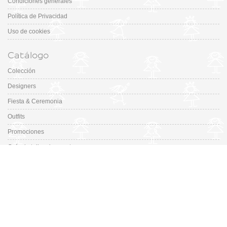
Condiciones generales
Política de Privacidad
Uso de cookies
Catálogo
Colección
Designers
Fiesta & Ceremonia
Outfits
Promociones
Guía de tallas de zapatos
En Missbaby.com encontrarás una gran selección de las mejores marcas de
ropa, zapatos y complementos infantiles de 0 a 16 años.
En Liquidación: Envío
España y Portugal
3,95€
, Devoluciones 6€