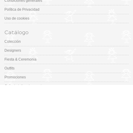
Condiciones generales
Política de Privacidad
Uso de cookies
Catálogo
Colección
Designers
Fiesta & Ceremonia
Outfits
Promociones
Guía de tallas de zapatos
En Missbaby.com encontrarás una gran selección de las mejores marcas de
ropa, zapatos y complementos infantiles de 0 a 16 años.
En Liquidación: Envío
España y Portugal
3,95€
, Devoluciones 6€