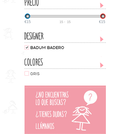
PRECIO
€15
€15
15
-
15
DESIGNER
BADUM BADERO
COLORES
GRIS