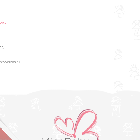
vío
95€
evolvernos tu