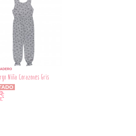
BADERO
rgo Niña Corazones Gris
TADO