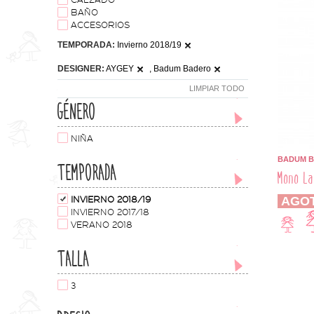
CALZADO
BAÑO
ACCESORIOS
TEMPORADA:
Invierno 2018/19
DESIGNER:
AYGEY
, Badum Badero
LIMPIAR TODO
GÉNERO
NIÑA
BADUM 
TEMPORADA
Mono La
AGO
INVIERNO 2018/19
INVIERNO 2017/18
VERANO 2018
TALLA
3