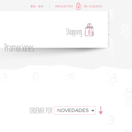
-
ES
EN
REGISTRO
MI CUENTA
Shopping:
0
Promociones
ORDENAR POR