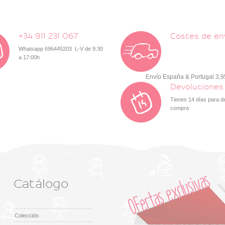
+34 911 231 067
Costes de en
Whatsapp 696445203 L-V de 9:30
a 17:00h
Envío España & Portugal 3,
Devoluciones
Tienes 14 días para d
compra
Catálogo
Colección