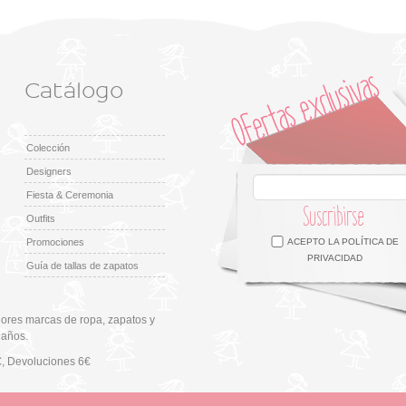
Catálogo
Colección
Designers
Fiesta & Ceremonia
Suscribirse
Outfits
Facebook
Twitter
Google +
Pinterest
Instagram
Promociones
ACEPTO LA
POLÍTICA DE
PRIVACIDAD
Guía de tallas de zapatos
ores marcas de ropa, zapatos y
 años.
€
, Devoluciones 6€