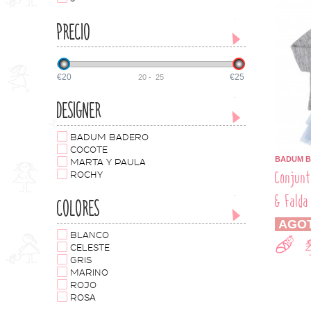
PRECIO
€20
€25
20
-
25
DESIGNER
BADUM BADERO
COCOTE
BADUM 
MARTA Y PAULA
Conjunt
ROCHY
& Falda
COLORES
AGO
BLANCO
CELESTE
GRIS
MARINO
ROJO
ROSA