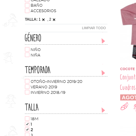
CALZADO
BAÑO
ACCESORIOS
TALLA:
1
, 2
LIMPIAR TODO
GÉNERO
NIÑO
NIÑA
TEMPORADA
COCOTE
Conjunt
OTOÑO-INVIERNO 2019/20
Cuadros
VERANO 2019
INVIERNO 2018/19
AGO
TALLA
18M
1
2
3