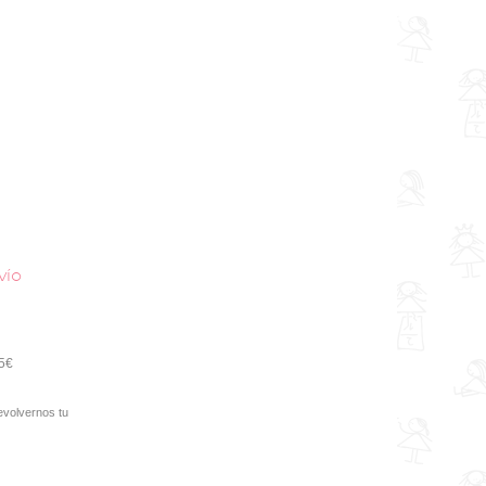
vío
95€
evolvernos tu