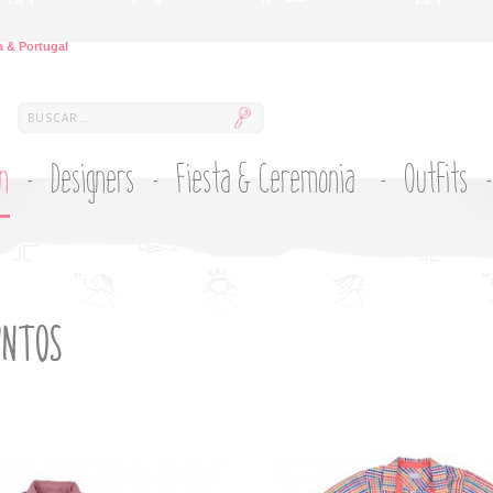
 & Portugal
ón
Designers
Fiesta & Ceremonia
Outfits
UNTOS