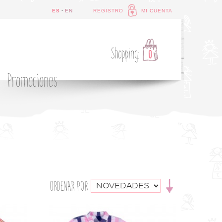
-
ES
EN
REGISTRO
MI CUENTA
Shopping:
0
Promociones
ORDENAR POR