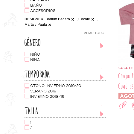
CALZADO
BAÑO
ACCESORIOS
DESIGNER:
Badum Badero
, Cocote
,
Marta y Paula
LIMPIAR TODO
GÉNERO
NIÑO
NIÑA
COCOTE
TEMPORADA
Conjunt
Cuadros
OTOÑO-INVIERNO 2019/20
VERANO 2019
AGO
INVIERNO 2018/19
TALLA
1
2