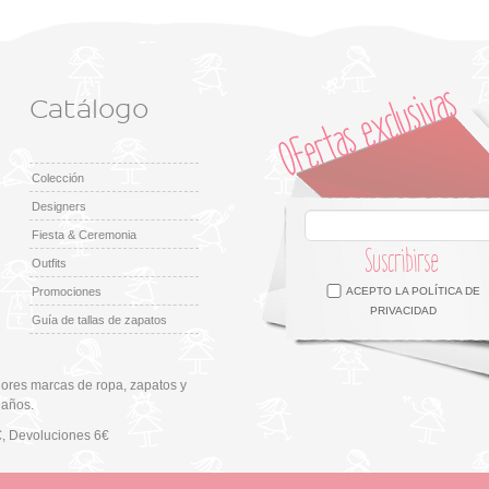
Catálogo
Colección
Designers
Fiesta & Ceremonia
Suscribirse
Outfits
Facebook
Twitter
Google +
Pinterest
Instagram
Promociones
ACEPTO LA
POLÍTICA DE
PRIVACIDAD
Guía de tallas de zapatos
ores marcas de ropa, zapatos y
 años.
€
, Devoluciones 6€