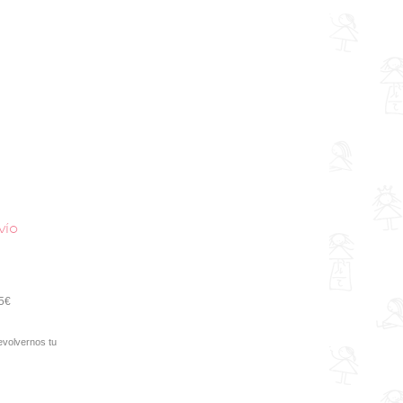
vío
95€
evolvernos tu