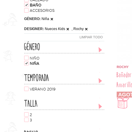
CALZADO
BAÑO
ACCESORIOS
GÉNERO:
Niña
DESIGNER:
Nueces Kids
, Rochy
LIMPIAR TODO
GÉNERO
NIÑO
NIÑA
ROCHY
Bañador
TEMPORADA
Amarill
VERANO 2019
AGO
TALLA
2
3