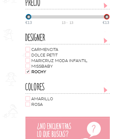
PRECIO
€13
€13
13
-
13
DESIGNER
CARMENCITA
DOLCE PETIT
MARICRUZ MODA INFANTIL
MISSBABY
ROCHY
COLORES
AMARILLO
ROSA