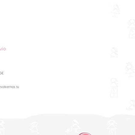
vío
95€
evolvernos tu