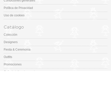
Condiciones generales
Política de Privacidad
Uso de cookies
Catálogo
Colección
Designers
Fiesta & Ceremonia
Outfits
Promociones
Guía de tallas de zapatos
En Missbaby.com encontrarás una gran selección de las mejores marcas de
ropa, zapatos y complementos infantiles de 0 a 16 años.
En Liquidación: Envío
España y Portugal
3,95€
, Devoluciones 6€